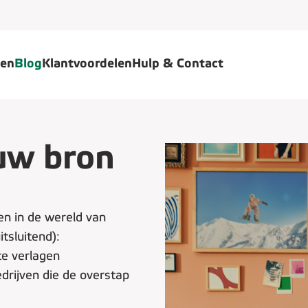
gen
Blog
Klantvoordelen
Hulp & Contact
uw bron
n in de wereld van
itsluitend):
te verlagen
drijven die de overstap