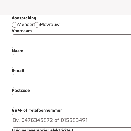
Aanspreking
Meneer
Mevrouw
Voornaam
Naam
E-mail
Postcode
GSM- of Telefoonnummer
Huidige leverancier elektriciteit