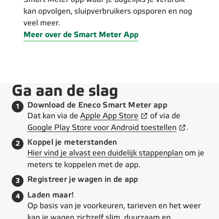
kan opvolgen, sluipverbruikers opsporen en nog
veel meer.
Meer over de Smart Meter App
Ga aan de slag
Stap 1 van de 4:
Download de Eneco Smart Meter app
1
Dat kan via de
Apple App Store
of via de
Google Play Store voor Android toestellen
.
Stap 2 van de 4:
Koppel je meterstanden
2
Hier vind je alvast een duidelijk stappenplan
om je
meters te koppelen met de app.
Stap 3 van de 4:
Registreer je wagen in de app
3
Stap 4 van de 4:
Laden maar!
4
Op basis van je voorkeuren, tarieven en het weer
kan je wagen zichzelf slim, duurzaam en