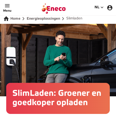
SELECTEE
NL
Menu
Slimladen
Home
Energieoplossingen
SlimLaden: Groener en
goedkoper opladen