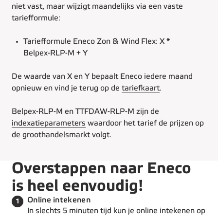
niet vast, maar wijzigt maandelijks via een vaste
tariefformule:
Tariefformule Eneco Zon & Wind Flex: X *
Belpex-RLP-M + Y
De waarde van X en Y bepaalt Eneco iedere maand
opnieuw en vind je terug op de
tariefkaart
.
Belpex-RLP-M en TTFDAW-RLP-M zijn de
indexatieparameters
waardoor het tarief de prijzen op
de groothandelsmarkt volgt.
Overstappen naar Eneco
is heel eenvoudig!
Stap 1 van de 3:
Online intekenen
1
In slechts 5 minuten tijd kun je online intekenen op