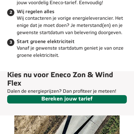
jouw voordelig Eneco-tarief. Eenvoudig!
Stap 2 van de 3:
Wij regelen alles
2
Wij contacteren je vorige energieleverancier. Het
enige dat je moet doen? Je meterstand(en) en je
gewenste startdatum van belevering doorgeven.
Stap 3 van de 3:
Start groene elektriciteit
3
Vanaf je gewenste startdatum geniet je van onze
groene elektriciteit.
Kies nu voor Eneco Zon & Wind
Flex
Dalen de energieprijzen? Dan profiteer je meteen!
Bereken jouw tarief