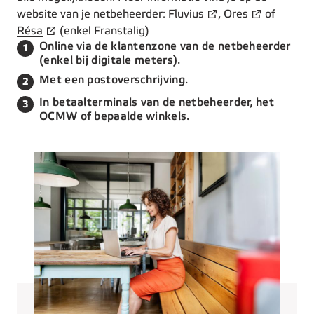
website van je netbeheerder:
Fluvius
,
Ores
of
Résa
(enkel Franstalig)
Stap 1 van de 3:
Online via de klantenzone van de netbeheerder
1
(enkel bij digitale meters).
Stap 2 van de 3:
Met een postoverschrijving.
2
Stap 3 van de 3:
In betaalterminals van de netbeheerder, het
3
OCMW of bepaalde winkels.