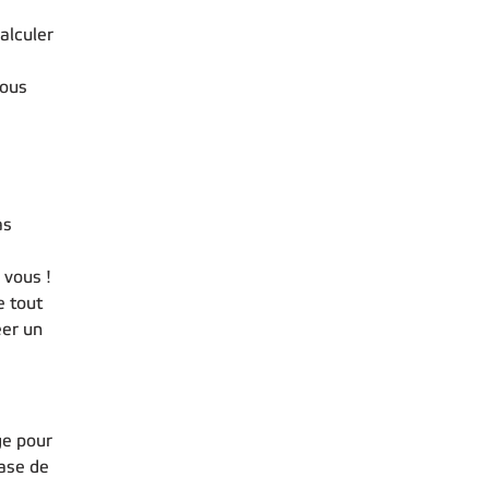
alculer
vous
e
as
 vous !
e tout
éer un
ge pour
ase de