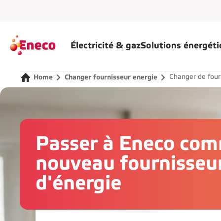
Électricité & gaz
Solutions énergét
Changer de four
Home
Changer fournisseur energie
Passer à Eneco co
nouveau fournisseu
d'énergie