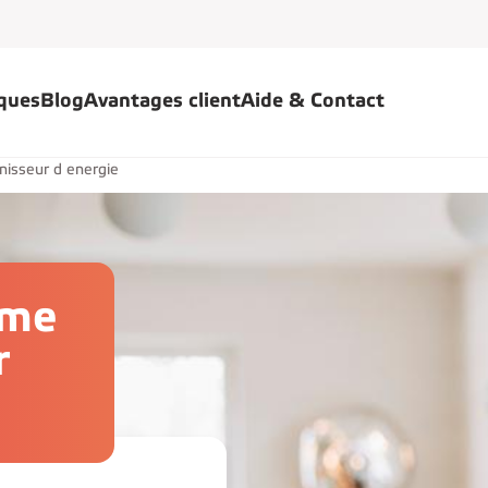
iques
Blog
Avantages client
Aide & Contact
nisseur d energie
mme
r