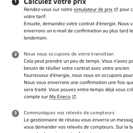
Étape 1 sur 4:
Calculez votre prix
1
Rendez-vous sur notre
simulateur de prix
pour c
votre tarif.
Ensuite, demandez votre contrat d'énergie. Nous 
enverrons un e-mail de confirmation au plus tard l
lendemain.
Étape 2 sur 4:
Nous nous occupons de votre transition
2
Cela peut prendre un peu de temps. Vous n'avez p
besoin de résilier votre contrat avec votre ancien
fournisseur d'énergie, nous nous en occupons pour
Nous vous enverrons une confirmation une fois qu
sera traité. Vous pouvez entre-temps déjà vous cr
compte sur
My Eneco
.
Étape 3 sur 4:
Communiquez vos relevés de compteurs
3
Le gestionnaire de réseau vous enverra un messa
vous demander vos relevés de compteurs. Sur la b