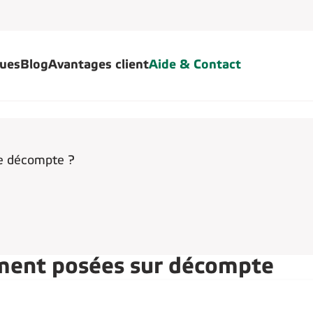
ques
Blog
Avantages client
Aide & Contact
le décompte ?
ment posées sur décompte