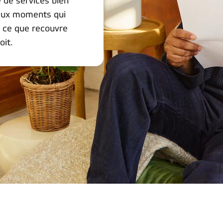
e de services bien
 aux moments qui
 ce que recouvre
oit.