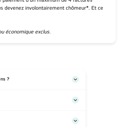
le paiement d'un maximum de 4 factures
ous devenez involontairement chômeur*. Et ce
u économique exclus.
ens ?