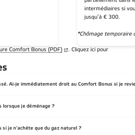
partiellement dans 
intermédiaires si v
jusqu’à € 300.
*Chômage temporaire o
ure Comfort Bonus (PDF)
.
Cliquez ici pour
es
assé. Ai-je immédiatement droit au Comfort Bonus si je revi
s lorsque je déménage ?
 si je n'achète que du gaz naturel ?