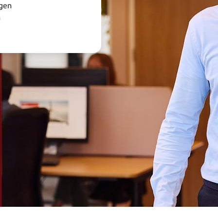
ngen
n