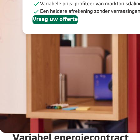
Variabele prijs: profiteer van marktprijsdali
Een heldere afrekening zonder verrassinge
Vraag uw offerte
Variabel energiecontract