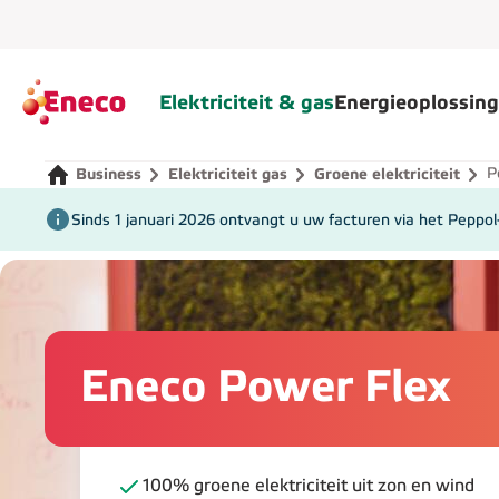
Eneco
Elektriciteit & gas
Energieoplossin
P
Business
Elektriciteit gas
Groene elektriciteit
Sinds 1 januari 2026 ontvangt u uw facturen via het Peppo
Eneco Power Flex
100% groene elektriciteit uit zon en wind