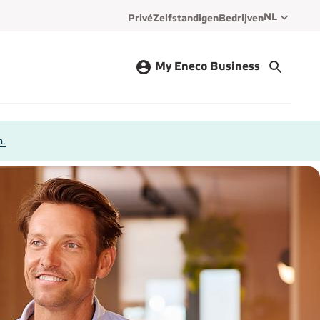
SELECTEE
NL
Privé
Zelfstandigen
Bedrijven
My Eneco Business
n.