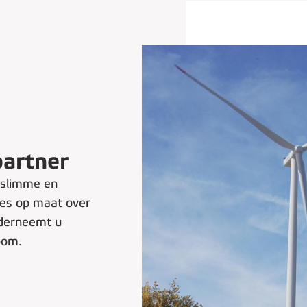
artner
n slimme en
ies op maat over
nderneemt u
oom.