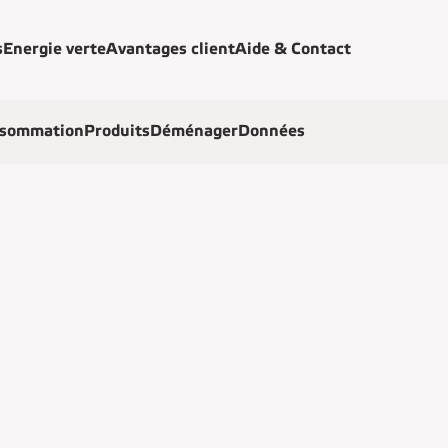
s
Energie verte
Avantages client
Aide & Contact
sommation
Produits
Déménager
Données